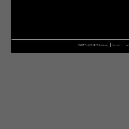
|
©2012-2026 ICVolunteers
system
m