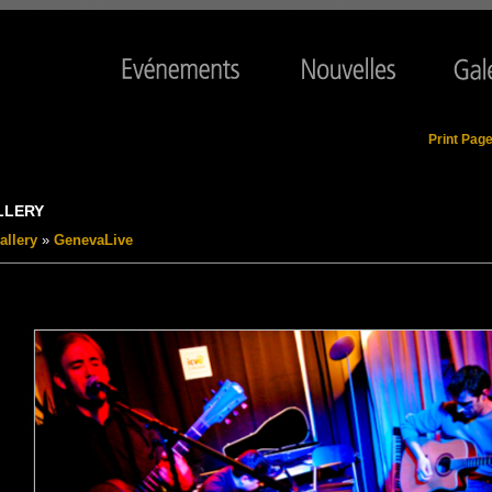
Print Pag
LLERY
allery
»
GenevaLive