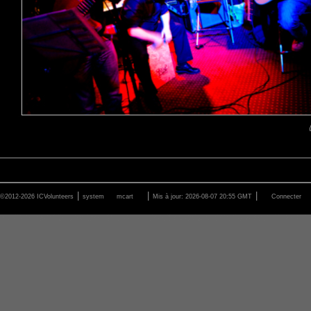
|
|
|
©2012-2026 ICVolunteers
system
mcart
Mis à jour: 2026-08-07 20:55 GMT
Connecter