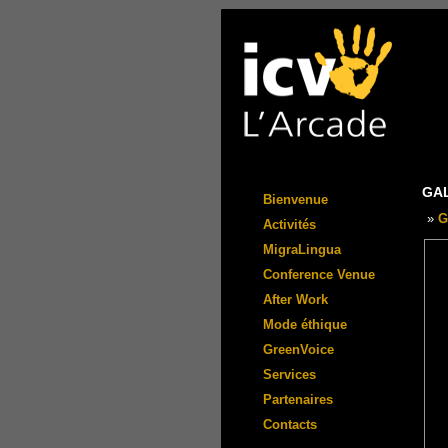
GA
Bienvenue
»
G
Activités
MigraLingua
Conference Venue
After Work
Mode éthique
GreenVoice
Services
Partenaires
Contacts