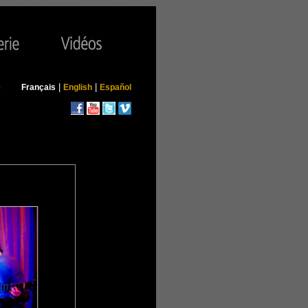
|
|
e
Français
English
Español