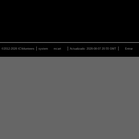
|
|
|
©2012-2026 ICVolunteers
system
mcart
Actualizado: 2026-08-07 20:55 GMT
Entrar