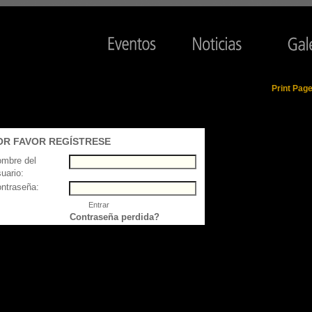
Print Pag
OR FAVOR REGÍSTRESE
mbre del
uario:
ntraseña:
Contraseña perdida?