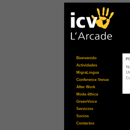
Bienvenido
P
Actividades
No
Us
MigraLingua
Co
Conference Venue
After Work
Moda éthica
GreenVoice
Servicios
Socios
Contactos