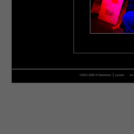
|
©2012-2026 ICVolunteers
system
mca