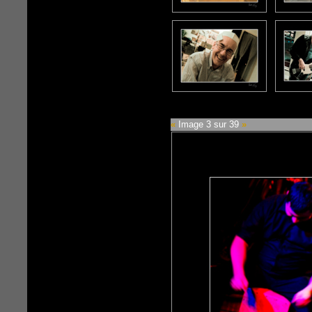
«
Image 3 sur 39
»