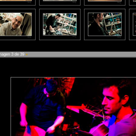
agen 3 de 39
»