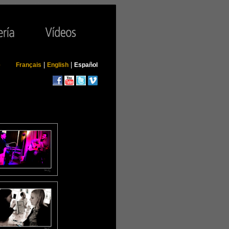
|
|
e
Français
English
Español