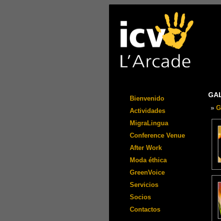
GA
Bienvenido
»
G
Actividades
MigraLingua
Conference Venue
After Work
Moda éthica
GreenVoice
Servicios
Socios
Contactos