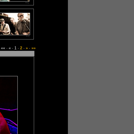
«« · « · 1 ·
2
·
»
·
»»