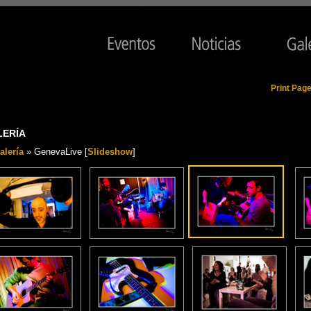
Print Pag
LERÍA
alería
» GenevaLive [
Slideshow
]