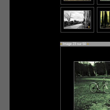
«
Image 23 sur 50
»