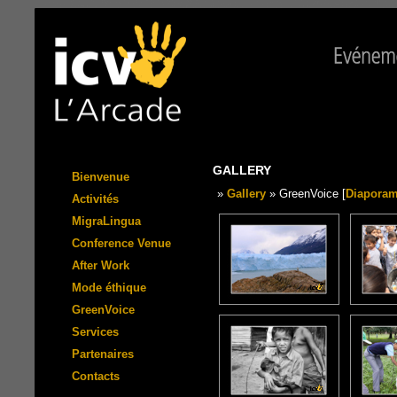
GALLERY
Bienvenue
»
Gallery
» GreenVoice [
Diapora
Activités
MigraLingua
Conference Venue
After Work
Mode éthique
GreenVoice
Services
Partenaires
Contacts