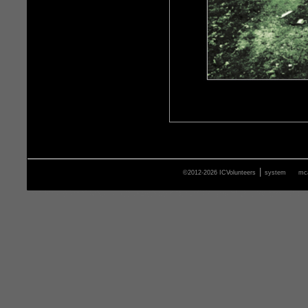
|
©2012-2026 ICVolunteers
system
mca