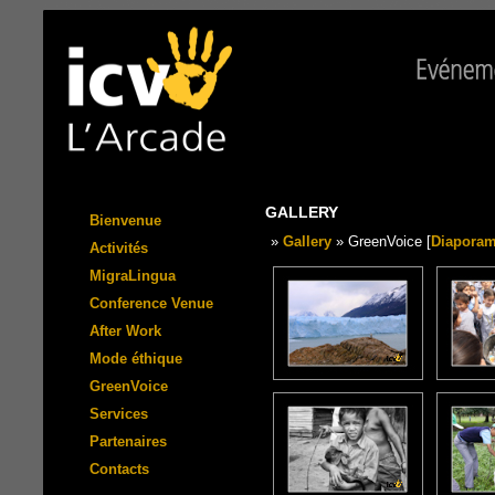
GALLERY
Bienvenue
»
Gallery
» GreenVoice [
Diapora
Activités
MigraLingua
Conference Venue
After Work
Mode éthique
GreenVoice
Services
Partenaires
Contacts