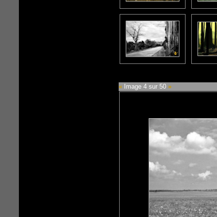
«
Image 4 sur 50
»