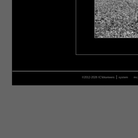
|
©2012-2026 ICVolunteers
system
mca