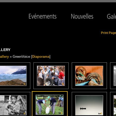
Print Pag
LLERY
allery
» GreenVoice [
Diaporama
]