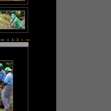
«« · « · 1 ·
2
·
»
·
»»