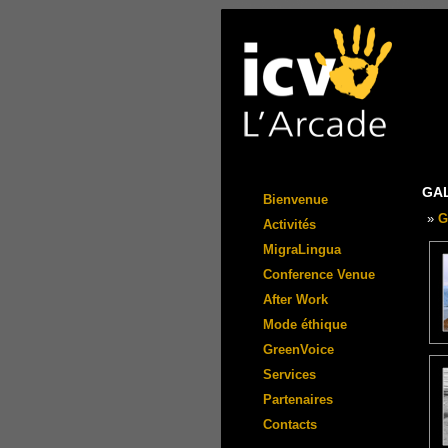
GA
Bienvenue
»
G
Activités
MigraLingua
Conference Venue
After Work
Mode éthique
GreenVoice
Services
Partenaires
Contacts