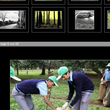
age 6 sur 50
»