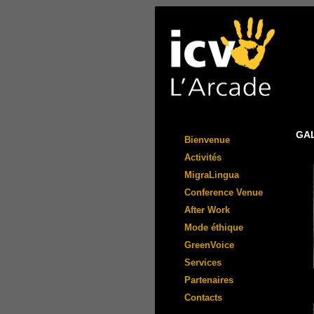
GA
Bienvenue
Activités
MigraLingua
Conference Venue
After Work
Mode éthique
GreenVoice
Services
Partenaires
Contacts