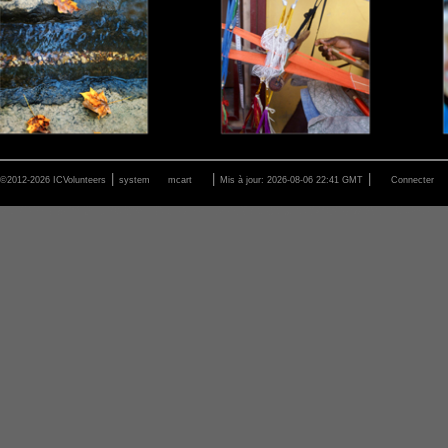
|
|
|
©2012-2026 ICVolunteers
system
mcart
Mis à jour: 2026-08-06 22:41 GMT
Connecter