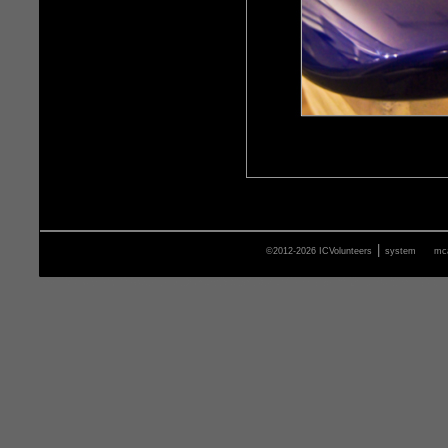
|
©2012-2026 ICVolunteers
system
mca