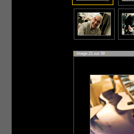
«
Image 21 sur 39
»