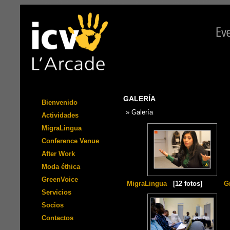
GALERÍA
Bienvenido
» Galería
Actividades
MigraLingua
Conference Venue
After Work
Moda éthica
GreenVoice
MigraLingua
[12 fotos]
G
Servicios
Socios
Contactos