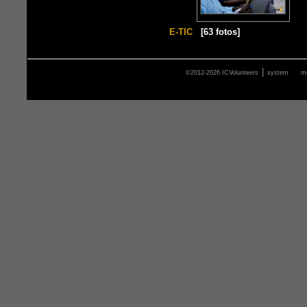
E-TIC
[63 fotos]
|
©2012-2026 ICVolunteers
system
m