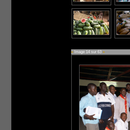
«
Image 14 sur 63
»