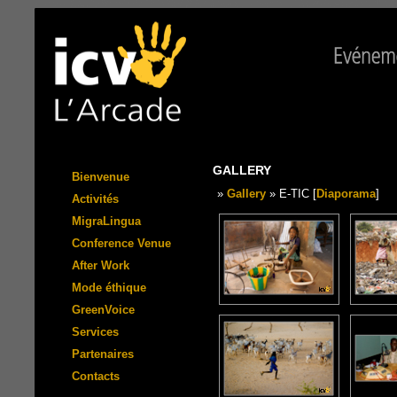
GALLERY
Bienvenue
»
Gallery
» E-TIC [
Diaporama
]
Activités
MigraLingua
Conference Venue
After Work
Mode éthique
GreenVoice
Services
Partenaires
Contacts