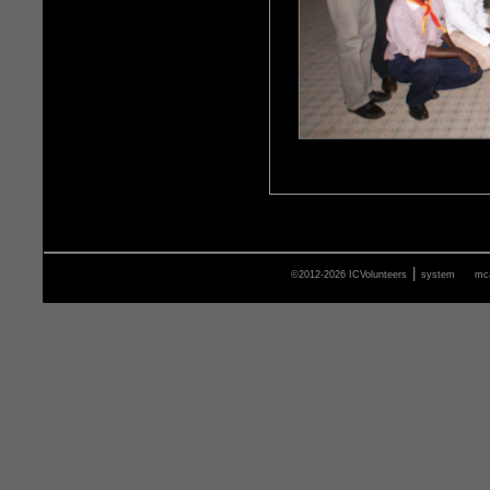
|
©2012-2026 ICVolunteers
system
mca