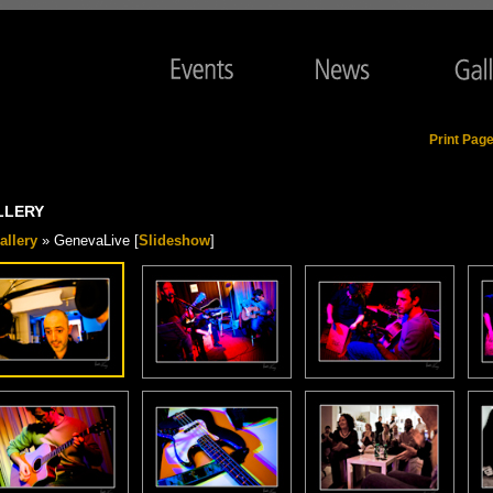
Print Pag
LLERY
allery
» GenevaLive [
Slideshow
]