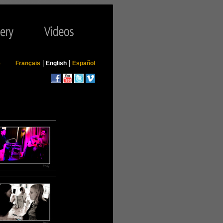
|
|
e
Français
English
Español