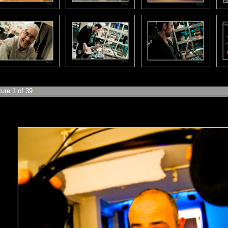
ture 1 of 39
»