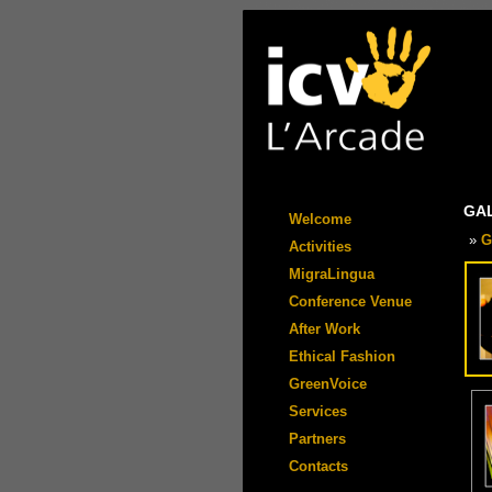
GA
Welcome
»
G
Activities
MigraLingua
Conference Venue
After Work
Ethical Fashion
GreenVoice
Services
Partners
Contacts