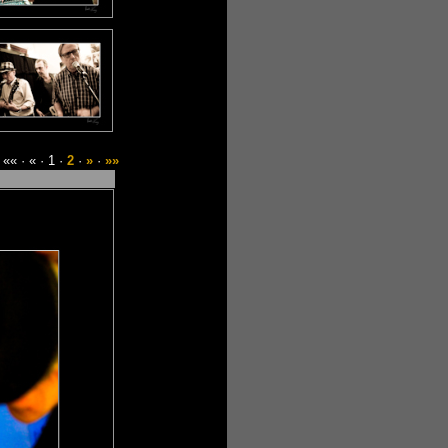
«« · « · 1 ·
2
·
»
·
»»