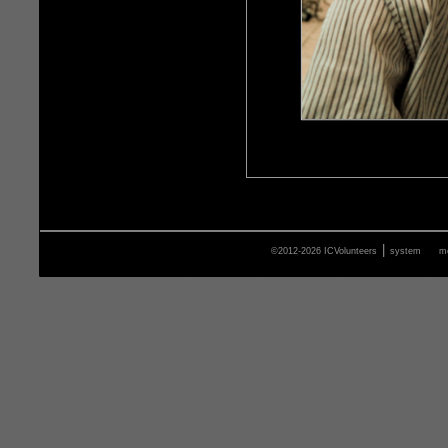
|
©2012-2026 ICVolunteers
system
m