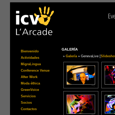
GALERÍA
Bienvenido
»
Galería
» GenevaLive [
Slidesh
Actividades
MigraLingua
Conference Venue
After Work
Moda éthica
GreenVoice
Servicios
Socios
Contactos