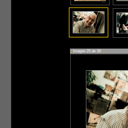
«
Imagen 25 de 39
»