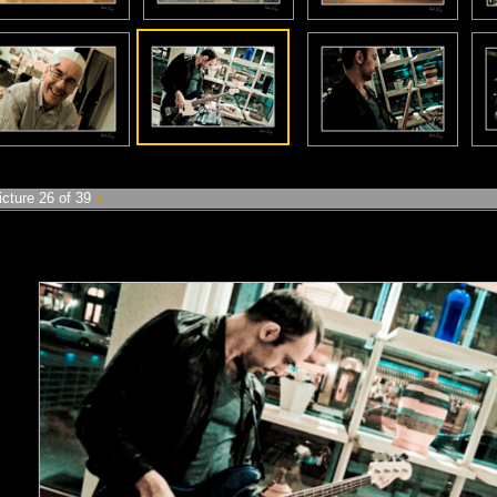
cture 26 of 39
»