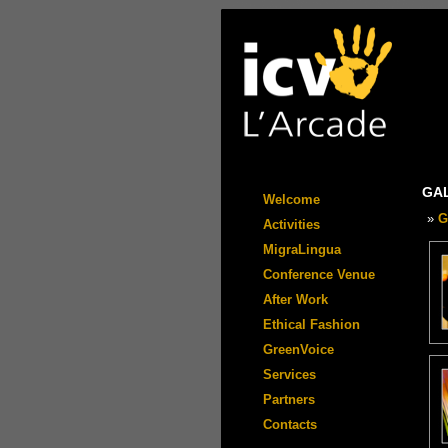
GA
Welcome
»
G
Activities
MigraLingua
Conference Venue
After Work
Ethical Fashion
GreenVoice
Services
Partners
Contacts