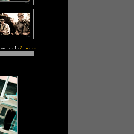
«« · « · 1 ·
2
·
»
·
»»