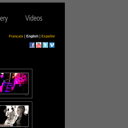
|
|
e
Français
English
Español