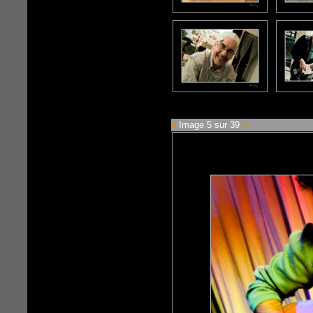
«
Image 5 sur 39
»