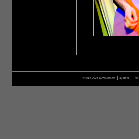
|
©2012-2026 ICVolunteers
system
mca