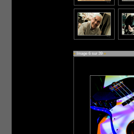
«
Image 6 sur 39
»